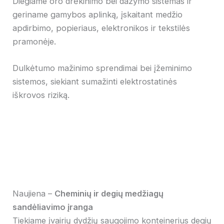
Diegiame oro drėkinimo bei dažymo sistemas ir
geriname gamybos aplinką, įskaitant medžio
apdirbimo, popieriaus, elektronikos ir tekstilės
pramonėje.
Dulkėtumo mažinimo sprendimai bei įžeminimo
sistemos, siekiant sumažinti elektrostatinės
iškrovos riziką.
Naujiena –
Cheminių ir degių medžiagų
sandėliavimo įranga
Tiekiame įvairių dydžių saugojimo konteinerius degių