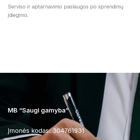
Serviso ir aptarnavimo paslaugos po sprendimų
įdiegimo.
MB “Saugi gamyba”
Įmonės kodas: 304761931