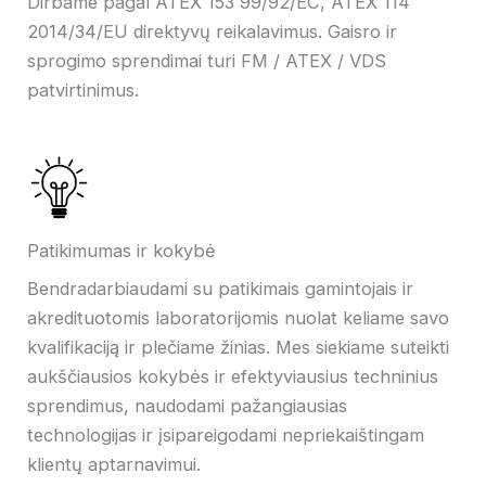
Dirbame pagal ATEX 153 99/92/EC, ATEX 114
2014/34/EU direktyvų reikalavimus. Gaisro ir
sprogimo sprendimai turi FM / ATEX / VDS
patvirtinimus.
Patikimumas ir kokybė
Bendradarbiaudami su patikimais gamintojais ir
akredituotomis laboratorijomis nuolat keliame savo
kvalifikaciją ir plečiame žinias. Mes siekiame suteikti
aukščiausios kokybės ir efektyviausius techninius
sprendimus, naudodami pažangiausias
technologijas ir įsipareigodami nepriekaištingam
klientų aptarnavimui.