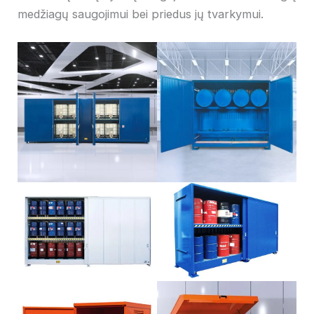
medžiagų saugojimui bei priedus jų tvarkymui.